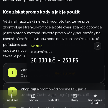
Kde získat promo kódy a jak je použít
Většina hráčů získá nejlepší hodnotu tak, že nejprve
zkontroluje stránku Promoce a poté ověří, zda kód odpovídá
jejich platební metodě. Některé promo kódy jsou vázány na
konkrétní možnosti vkladu nebo pouze na první vklad. Také
pořádáme časově omezené nabídky na víkendy nebo
BONUS
spuštění nových her a ty obvykle mají kratší dobu platnosti,
pro první vklad
takže je použijte, jakmile víte, že budete vkládat.
20 000 Kč + 250 FS
Zaregistrujte se nebo se přihlaste
do Sportuna
Registrovat
Casino a otevřete sekci Promoce.
Zkopírujte promo kód
přesně tak, jak je
uvedeno. Zachovejte stejná písmena a čísla.
Aplikace
Bonus
Nabídka
Kódy
Bonus bez
vkladu