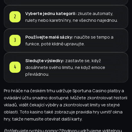
Vyberte jednu kategorii:
zkuste automaty,
rulety nebo karetní hry, ne všechno najednou.
Používejte malé sázky:
naučíte se tempo a
funkce, poté klidně upravujte.
Sledujte výsledky:
zastavte se, když
dosáhnete svého limitu, ne když emoce
převládnou.
Pro hráče na českém trhu udržuje Sportuna Casino platby a
ovládání účtu snadno dostupné. Můžete zkontrolovat historii
vkladů, vidět čekající výběry a zkontrolovat limity ve stejné
oblasti. Toto kasino také zobrazuje pravidla hry uvnitř okna
hry, takže nemusíte otevírat další karty.
Potřebujete rychlou pomoc?
Podporu udržujeme viditelnou