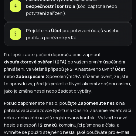
bezpečnostní kontrola
(kód, captcha nebo
potvrzení zařízení).
Přejděte na
Účet
pro potvrzení údajů vašeho
profilu a peněženky v Kč.
Pro lepší zabezpečení doporučujeme zapnout
dvoufaktorové ověření (2FA)
po vašem prvním úspěšném
přihlášení. Ve většině případů je 2FA nastaveno uvnitř
Účet
nebo
Zabezpečení
. S povoleným 2FA můžeme ověřit, že jste
to opravdu vy, před jakýmikoli citlivými akcemi v našem casinu,
jako je změna hesel nebo žádost o výběry.
Pokud zapomenete heslo, použijte
Zapomenuté heslo
na
přihlašovací obrazovce Sportuna Casino. Zašleme resetovací
odkaz nebo kód na váš registrovaný kontakt. Vytvořte nové
heslo s alespoň
12 znaků
, kombinující písmena a čísla, a
vyhněte se použití stejného hesla, jaké používáte pro e-mail