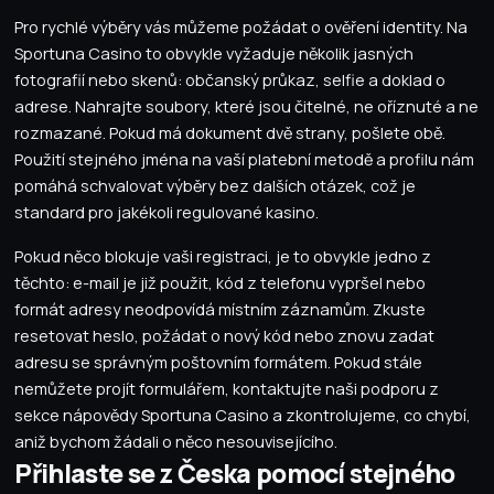
Pro rychlé výběry vás můžeme požádat o ověření identity. Na
Sportuna Casino to obvykle vyžaduje několik jasných
fotografií nebo skenů: občanský průkaz, selfie a doklad o
adrese. Nahrajte soubory, které jsou čitelné, ne oříznuté a ne
rozmazané. Pokud má dokument dvě strany, pošlete obě.
Použití stejného jména na vaší platební metodě a profilu nám
pomáhá schvalovat výběry bez dalších otázek, což je
standard pro jakékoli regulované kasino.
Pokud něco blokuje vaši registraci, je to obvykle jedno z
těchto: e-mail je již použit, kód z telefonu vypršel nebo
formát adresy neodpovídá místním záznamům. Zkuste
resetovat heslo, požádat o nový kód nebo znovu zadat
adresu se správným poštovním formátem. Pokud stále
nemůžete projít formulářem, kontaktujte naši podporu z
sekce nápovědy Sportuna Casino a zkontrolujeme, co chybí,
aniž bychom žádali o něco nesouvisejícího.
Přihlaste se z Česka pomocí stejného