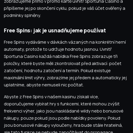
zobrazujeme přímo v promo kartě uvnitř Sportuna Casino a
připíšeme jej po skončení cyklu, pokud je váš účet ověřený a
podmínky splněny.
Free Spins: jak je usnadňujeme používat
Free Spins vydáváme v dávkách vázaných na konkrétní herní
automaty, protože to udržuje hodnotu jasnou. Uvnitř
Sportuna Casino každá nabídka Free Spins zobrazuje tři
položky, které byste měli zkontrolovat před aktivací: počet
zatočení, hodnotu zatočení a termín. Pokud existuje
maximální limit výhry, zobrazíme jej předem a automaticky jej
uplatníme, abyste nemuseli nic počítat.
Abyste z Free Spins v našem kasinu získali více,
doporučujeme vybírat hry s funkcemi, které mohou zvýšit
frekvenci výher, jako jsou naskládané wildy nebo bonusové
nákupy, pouze pokud jsou podle nabídky povoleny. Pokud
jsou bonusové nákupy vyloučeny, hra bude stále hratelná,
ale tato funkce se nebude započítávat do propagace.