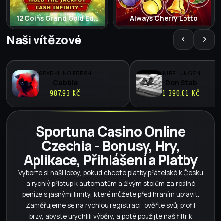
12 Coins Grand Gold Edition
Always Cherry Lotto
Naši vítězové
SPARKLING FRESH
NIBELUNGEN
Cabbie
Don Stab
987.93 Kč
1 390.81 Kč
Sportuna Casino Online
Czechia - Bonusy, Hry,
Aplikace, Přihlášení a Platby
Vyberte si naši lobby, pokud chcete platby přátelské k Česku
a rychlý přístup k automatům a živým stolům za reálné
peníze s jasnými limity, které můžete před hraním upravit.
Zaměřujeme se na rychlou registraci: ověřte svůj profil
brzy, abyste urychlili výběry, a poté použijte náš filtr k