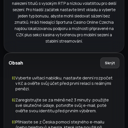
nalezení titulů s vysokým RTP a nízkou volatilitou pro delší
sezení. Pro hladší začátek nastavte limit vkladu a vyberte
jeden typ bonusu, abyste mohli sledovat sázení bez
zmatků. Hráči hledající Sportuna Casino Online Czechia
najdou lokalizovanou podporu a možnosti připravené na
CZK plus sekci kasina vytvořenou pro mobilní sezení a
stabilní streamování.
Obsah
Skrýt
Vyberte uvítací nabídku, nastavte denní rozpočet
01
v Kč a ověřte svůj účet před první relací s reálnými
penězi.
Zaregistrujte se za méně než 3 minuty: použijte
02
své skutečné údaje, potvrďte svůj e-mail, poté
ověřte svou identitu před prvním výběrem.
Přihlaste se z Česka pomocí stejného e-mailu
03
(nebo telefonu) a hesla, které jste použili při