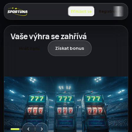
Přihlásit se
Registrovat
Vaše výhra se zahřívá
Hrát nyní
Získat bonus